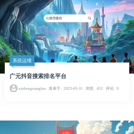
系统运维
广元抖音搜索排名平台
xinhengwangluo
发表于
2025-05-31
浏览
452
评论
0