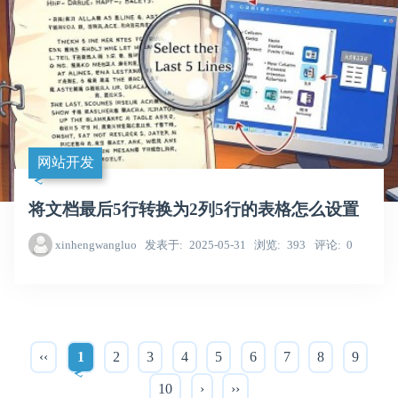
网站开发
将文档最后5行转换为2列5行的表格怎么设置
xinhengwangluo
发表于
2025-05-31
浏览
393
评论
0
‹‹
1
2
3
4
5
6
7
8
9
10
›
››