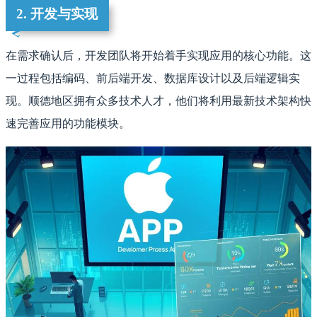
2. 开发与实现
在需求确认后，开发团队将开始着手实现应用的核心功能。这
一过程包括编码、前后端开发、数据库设计以及后端逻辑实
现。顺德地区拥有众多技术人才，他们将利用最新技术架构快
速完善应用的功能模块。