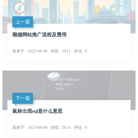
上一篇
顺德网站推广流程及费用
发表于
2025-08-06
浏览
1911
评论
0
下一篇
鼠标出现sql是什么意思
发表于
2025-08-06
浏览
2014
评论
0