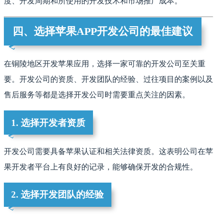
度、开发周期和所使用的开发技术和市场推广成本。
四、选择苹果APP开发公司的最佳建议
在铜陵地区开发苹果应用，选择一家可靠的开发公司至关重
要。开发公司的资质、开发团队的经验、过往项目的案例以及
售后服务等都是选择开发公司时需要重点关注的因素。
1. 选择开发者资质
开发公司需要具备苹果认证和相关法律资质。这表明公司在苹
果开发者平台上有良好的记录，能够确保开发的合规性。
2. 选择开发团队的经验