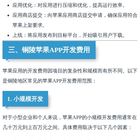
应用优化：对应用进行压缩和优化，提高运行效率。
应用商店提交：向苹果应用商店提交申请，确保应用符合
苹果上架要求。
上线：将应用发布到目标平台，开始吸引用户下载。
三、铜陵苹果APP开发费用
苹果应用的开发费用因项目的复杂性和规模而有所不同。以下
是铜陵地区常见的苹果APP开发费用范围：
1. 小规模开发
对于小型企业和个人来说，苹果APP的小规模开发费用通常在
几十万元到上百万元之间。具体费用取决于以下几个因素：