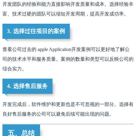
开发团队的经验和能力直接影响开发质量和成本。选择经验丰
富、技术过硬的团队可以缩短开发周期，提高开发成功率。
3. 选择过往项目的案例
查看公司过去的 apple Application开发案例可以更好地了解公
司的技术水平和服务质量。案例的数量和类型可以反映公司的
综合实力。
4. 选择售后服务
开发完成后，软件维护和更新也是不可忽视的一部分。选择有
良好售后服务的公司可以避免后续可能出现的问题。
五、总结