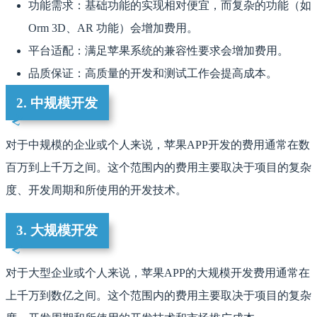
功能需求：基础功能的实现相对便宜，而复杂的功能（如
Orm 3D、AR 功能）会增加费用。
平台适配：满足苹果系统的兼容性要求会增加费用。
品质保证：高质量的开发和测试工作会提高成本。
2. 中规模开发
对于中规模的企业或个人来说，苹果APP开发的费用通常在数
百万到上千万之间。这个范围内的费用主要取决于项目的复杂
度、开发周期和所使用的开发技术。
3. 大规模开发
对于大型企业或个人来说，苹果APP的大规模开发费用通常在
上千万到数亿之间。这个范围内的费用主要取决于项目的复杂