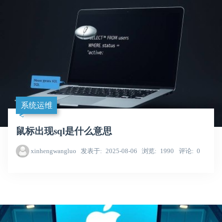
系统运维
鼠标出现sql是什么意思
xinhengwangluo
发表于
2025-08-06
浏览
1990
评论
0