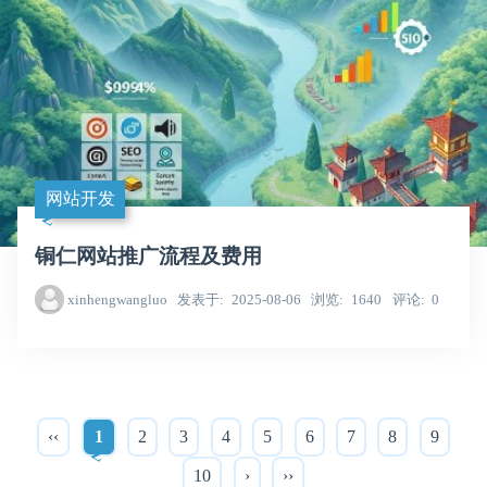
网站开发
铜仁网站推广流程及费用
xinhengwangluo
发表于
2025-08-06
浏览
1640
评论
0
‹‹
1
2
3
4
5
6
7
8
9
10
›
››