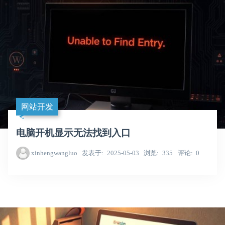
网站开发
电脑开机显示无法找到入口
xinhengwangluo
发表于
2025-05-03
浏览
335
评论
0