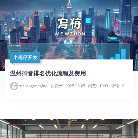
小程序开发
温州抖音排名优化流程及费用
xinhengwangluo
发表于
2025-08-05
浏览
1003
评论
0