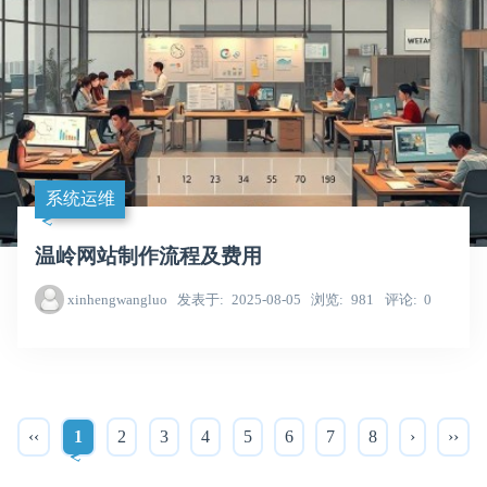
系统运维
温岭网站制作流程及费用
xinhengwangluo
发表于
2025-08-05
浏览
981
评论
0
‹‹
1
2
3
4
5
6
7
8
›
››