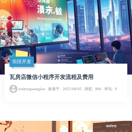
前段开发
瓦房店微信小程序开发流程及费用
xinhengwangluo
发表于
2025-08-05
浏览
966
评论
0