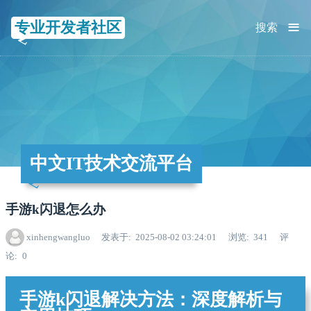
≡
专业开发者社区
搜索
中文IT技术交流平台
手游k闪退怎么办
xinhengwangluo
发表于
2025-08-02 03:24:01
浏览
341
评
论
0
手游k闪退解决方法：深度解析与