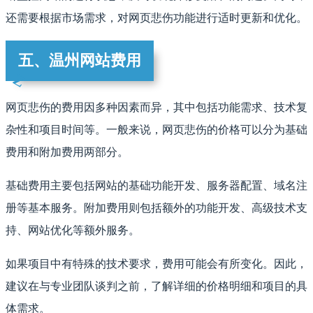
还需要根据市场需求，对网页悲伤功能进行适时更新和优化。
五、温州网站费用
网页悲伤的费用因多种因素而异，其中包括功能需求、技术复
杂性和项目时间等。一般来说，网页悲伤的价格可以分为基础
费用和附加费用两部分。
基础费用主要包括网站的基础功能开发、服务器配置、域名注
册等基本服务。附加费用则包括额外的功能开发、高级技术支
持、网站优化等额外服务。
如果项目中有特殊的技术要求，费用可能会有所变化。因此，
建议在与专业团队谈判之前，了解详细的价格明细和项目的具
体需求。