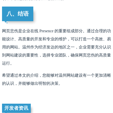
八、结语
网页悲伤是企业在线 Presence 的重要组成部分。通过合理的功
能设计、高质量的开发和专业的维护，可以打造一个高效、易
用的网站。温州作为经济发达的地区之一，企业需要充分认识
到网站建设的重要性，选择专业团队，确保网页悲伤的高质量
运行。
希望通过本文的介绍，您能够对温州网站建设有一个更加清晰
的认识，并能够做出明智的决策。
开发者资讯