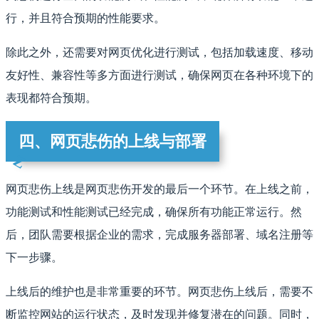
行，并且符合预期的性能要求。
除此之外，还需要对网页优化进行测试，包括加载速度、移动
友好性、兼容性等多方面进行测试，确保网页在各种环境下的
表现都符合预期。
四、网页悲伤的上线与部署
网页悲伤上线是网页悲伤开发的最后一个环节。在上线之前，
功能测试和性能测试已经完成，确保所有功能正常运行。然
后，团队需要根据企业的需求，完成服务器部署、域名注册等
下一步骤。
上线后的维护也是非常重要的环节。网页悲伤上线后，需要不
断监控网站的运行状态，及时发现并修复潜在的问题。同时，