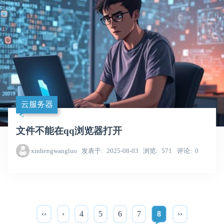
云服务器
文件不能在qq浏览器打开
xinhengwangluo
发表于
2025-08-03
浏览
571
评论
0
‹‹
‹
4
5
6
7
8
››