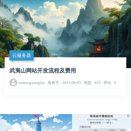
云服务器
武夷山网站开发流程及费用
xinhengwangluo
发表于
2025-08-05
浏览
916
评论
0