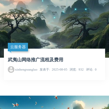
云服务器
武夷山网络推广流程及费用
xinhengwangluo
发表于
2025-08-05
浏览
932
评论
0