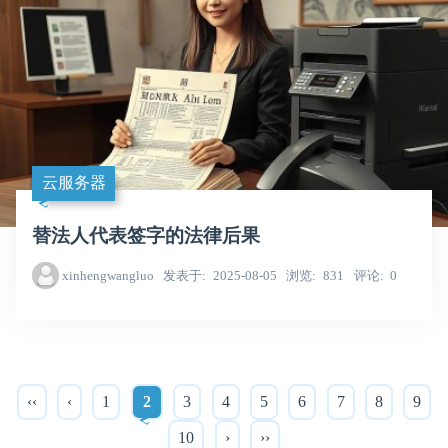
云服务器
替法人代表签字的法律后果
xinhengwangluo
发表于
2025-08-05
浏览
831
评论
0
‹‹
‹
1
2
3
4
5
6
7
8
9
10
›
››